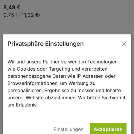
8,49 €
0.75 l | 11,32 €/l
Privatsphäre Einstellungen
Wir und unsere Partner verwenden Technologien
wie Cookies oder Targeting und verarbeiten
personenbezogene Daten wie IP-Adressen oder
SERVICE
Browserinformationen, um Werbung zu
personalisieren, Ergebnisse zu messen und Inhalte
Kontakt
unserer Website abzustimmen. Wir bitten Sie hiermit
Warenkorb
um Erlaubnis.
Konto
Vertrag widerrufen
Einstellungen
Akzeptieren
Ihre gesetzlichen Gewährleistungsrechte