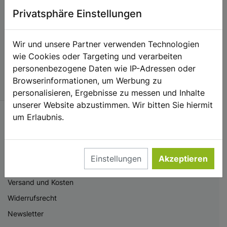
Privatsphäre Einstellungen
Kontakt
Hilfe
Wir und unsere Partner verwenden Technologien
Warenkorb
wie Cookies oder Targeting und verarbeiten
Konto
personenbezogene Daten wie IP-Adressen oder
Browserinformationen, um Werbung zu
Vertrag widerrufen
personalisieren, Ergebnisse zu messen und Inhalte
unserer Website abzustimmen. Wir bitten Sie hiermit
INFORMATIONEN
um Erlaubnis.
Impressum
AGB
Einstellungen
Akzeptieren
Datenschutz
Versand und Kosten
Widerrufsrecht
Newsletter