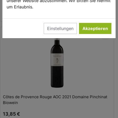
unserer Website abzustimmen. Wir bitten Sie hiermit
um Erlaubnis.
22,95 €
0.75 l | 30,60 €/l
Einstellungen
Akzeptieren
In den Warenkorb
Côtes de Provence Rouge AOC 2021 Domaine Pinchinat
Biowein
13,85 €