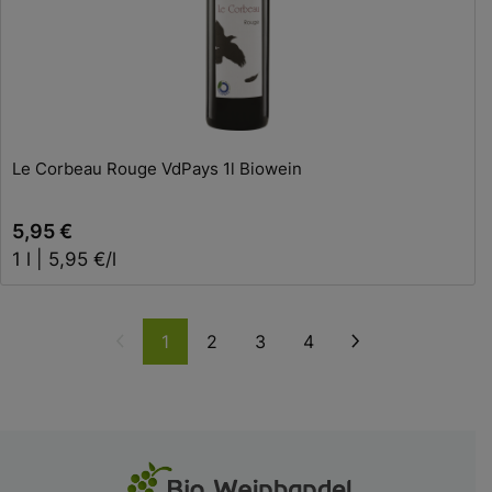
In den Warenkorb
Le Corbeau Rouge VdPays 1l Biowein
5,95 €
1 l | 5,95 €/l
Weiter
1
2
3
4