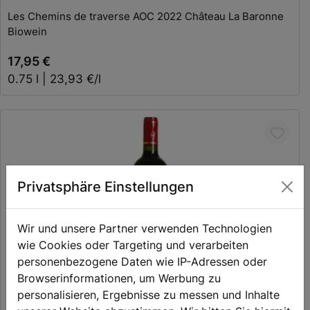
Les Chemins de traverse AOC 2022 Château La Baronne
Biowein
17,95 €
0.75 l | 23,93 €/l
Privatsphäre Einstellungen
Wir und unsere Partner verwenden Technologien
wie Cookies oder Targeting und verarbeiten
personenbezogene Daten wie IP-Adressen oder
Browserinformationen, um Werbung zu
Clos Chante l'Alouette St.-Émilion AOC
personalisieren, Ergebnisse zu messen und Inhalte