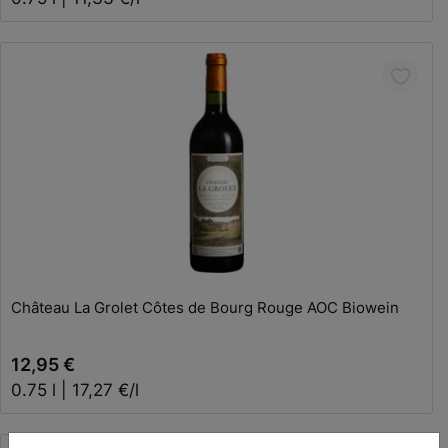
In den Warenkorb
Château La Grolet Côtes de Bourg Rouge AOC Biowein
12,95 €
0.75 l | 17,27 €/l