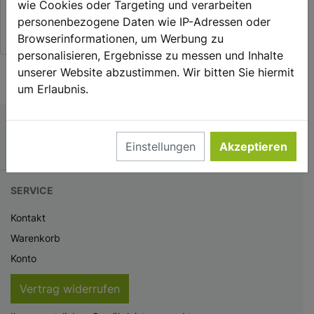
wie Cookies oder Targeting und verarbeiten
11,50 €
personenbezogene Daten wie IP-Adressen oder
0.75 l | 15,33 €/l
Browserinformationen, um Werbung zu
personalisieren, Ergebnisse zu messen und Inhalte
unserer Website abzustimmen. Wir bitten Sie hiermit
um Erlaubnis.
Einstellungen
Akzeptieren
SERVICE
Kontakt
Warenkorb
Konto
Vertrag widerrufen