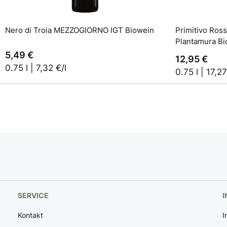
In den Warenkorb
Nero di Troia MEZZOGIORNO IGT Biowein
Primitivo Ross
Plantamura Bi
5,49 €
12,95 €
0.75 l | 7,32 €/l
0.75 l | 17,27
SERVICE
I
Kontakt
I