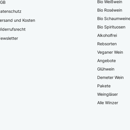
Bio Weißwein
AGB
Bio Roséwein
atenschutz
Bio Schaumwein
ersand und Kosten
Bio Spirituosen
iderrufsrecht
Alkoholfrei
ewsletter
Rebsorten
Veganer Wein
Angebote
Glühwein
Demeter Wein
Pakete
Weingläser
Alle Winzer