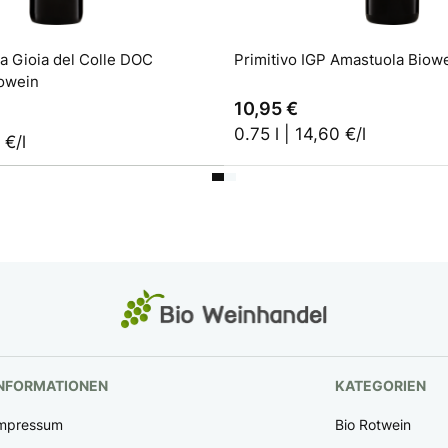
In den Warenkorb
In den W
a Gioia del Colle DOC
Primitivo IGP Amastuola Biow
owein
10,95 €
0.75 l | 14,60 €/l
 €/l
NFORMATIONEN
KATEGORIEN
mpressum
Bio Rotwein