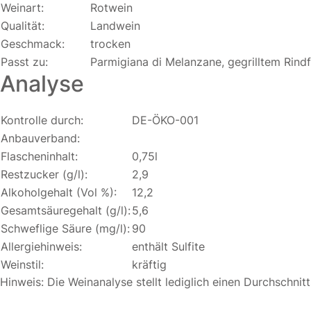
Weinart:
Rotwein
Qualität:
Landwein
Geschmack:
trocken
Passt zu:
Parmigiana di Melanzane, gegrilltem Rindf
Analyse
Kontrolle durch:
DE-ÖKO-001
Anbauverband:
Flascheninhalt:
0,75l
Restzucker (g/l):
2,9
Alkoholgehalt (Vol %):
12,2
Gesamtsäuregehalt (g/l):
5,6
Schweflige Säure (mg/l):
90
Allergiehinweis:
enthält Sulfite
Weinstil:
kräftig
Hinweis: Die Weinanalyse stellt lediglich einen Durchschnit