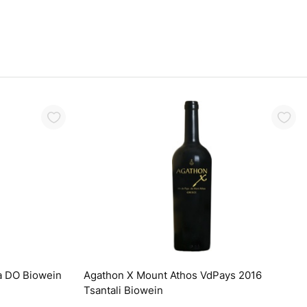
arenkorb
a DO Biowein
Agathon X Mount Athos VdPays 2016
Tsantali Biowein