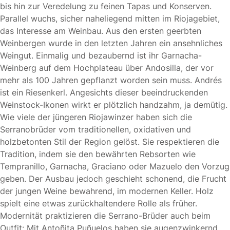
bis hin zur Veredelung zu feinen Tapas und Konserven.
Parallel wuchs, sicher naheliegend mitten im Riojagebiet,
das Interesse am Weinbau. Aus den ersten geerbten
Weinbergen wurde in den letzten Jahren ein ansehnliches
Weingut. Einmalig und bezaubernd ist ihr Garnacha-
Weinberg auf dem Hochplateau über Andosilla, der vor
mehr als 100 Jahren gepflanzt worden sein muss. Andrés
ist ein Riesenkerl. Angesichts dieser beeindruckenden
Weinstock-Ikonen wirkt er plötzlich handzahm, ja demütig.
Wie viele der jüngeren Riojawinzer haben sich die
Serranobrüder vom traditionellen, oxidativen und
holzbetonten Stil der Region gelöst. Sie respektieren die
Tradition, indem sie den bewährten Rebsorten wie
Tempranillo, Garnacha, Graciano oder Mazuelo den Vorzug
geben. Der Ausbau jedoch geschieht schonend, die Frucht
der jungen Weine bewahrend, im modernen Keller. Holz
spielt eine etwas zurückhaltendere Rolle als früher.
Modernität praktizieren die Serrano-Brüder auch beim
Outfit: Mit Antoñita Puñuelos haben sie augenzwinkernd