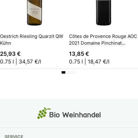
In den Warenkorb
Oestrich Riesling Quarzit QW
Côtes de Provence Rouge AOC
Kühn
2021 Domaine Pinchinat
Biowein
25,93 €
13,85 €
0.75 l | 34,57 €/l
0.75 l | 18,47 €/l
SERVICE