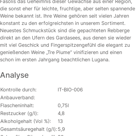
Fasolis das Geheimnis dieser Gewächse aus einer Region,
die sonst eher für leichte, fruchtige, aber selten spannende
Weine bekannt ist. Ihre Weine gehören seit vielen Jahren
konstant zu den erfolgreichsten in unserem Sortiment.
Neuestes Schmuckstück sind die gepachteten Rebberge
direkt an den Ufern des Gardasees, aus denen sie wieder
mit viel Geschick und Fingerspitzengefühl die elegant zu
genießenden Weine „Tre Piume“ vinifizieren und einen
schon im ersten Jahrgang beachtlichen Lugana.
Analyse
Kontrolle durch:
IT-BIO-006
Anbauverband:
Flascheninhalt:
0,75l
Restzucker (g/l):
4,8
Alkoholgehalt (Vol %):
13
Gesamtsäuregehalt (g/l):
5,9