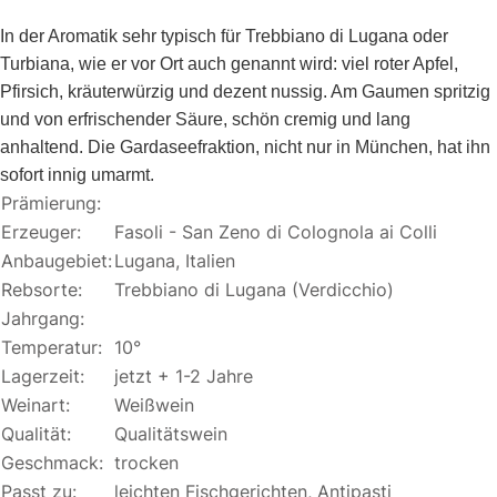
In der Aromatik sehr typisch für Trebbiano di Lugana oder
Turbiana, wie er vor Ort auch genannt wird: viel roter Apfel,
Pfirsich, kräuterwürzig und dezent nussig. Am Gaumen spritzig
und von erfrischender Säure, schön cremig und lang
anhaltend. Die Gardaseefraktion, nicht nur in München, hat ihn
sofort innig umarmt.
Prämierung:
Erzeuger:
Fasoli - San Zeno di Colognola ai Colli
Anbaugebiet:
Lugana, Italien
Rebsorte:
Trebbiano di Lugana (Verdicchio)
Jahrgang:
Temperatur:
10°
Lagerzeit:
jetzt + 1-2 Jahre
Weinart:
Weißwein
Qualität:
Qualitätswein
Geschmack:
trocken
Passt zu:
leichten Fischgerichten, Antipasti