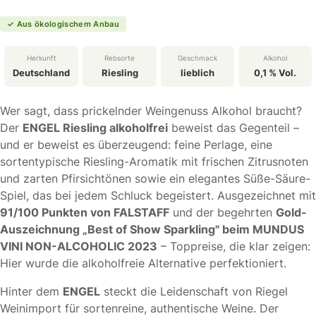
✓ Aus ökologischem Anbau
Herkunft
Rebsorte
Geschmack
Alkohol
Deutschland
Riesling
lieblich
0,1 % Vol.
Wer sagt, dass prickelnder Weingenuss Alkohol braucht?
Der
ENGEL Riesling alkoholfrei
beweist das Gegenteil –
und er beweist es überzeugend: feine Perlage, eine
sortentypische Riesling-Aromatik mit frischen Zitrusnoten
und zarten Pfirsichtönen sowie ein elegantes Süße-Säure-
Spiel, das bei jedem Schluck begeistert. Ausgezeichnet mit
91/100 Punkten von FALSTAFF
und der begehrten
Gold-
Auszeichnung „Best of Show Sparkling" beim MUNDUS
VINI NON-ALCOHOLIC 2023
– Toppreise, die klar zeigen:
Hier wurde die alkoholfreie Alternative perfektioniert.
Hinter dem
ENGEL
steckt die Leidenschaft von Riegel
Weinimport für sortenreine, authentische Weine. Der