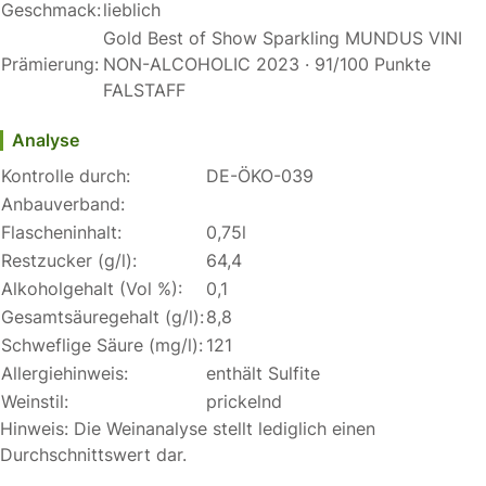
Geschmack:
lieblich
Gold Best of Show Sparkling MUNDUS VINI
Prämierung:
NON-ALCOHOLIC 2023 · 91/100 Punkte
FALSTAFF
Analyse
Kontrolle durch:
DE-ÖKO-039
Anbauverband:
Flascheninhalt:
0,75l
Restzucker (g/l):
64,4
Alkoholgehalt (Vol %):
0,1
Gesamtsäuregehalt (g/l):
8,8
Schweflige Säure (mg/l):
121
Allergiehinweis:
enthält Sulfite
Weinstil:
prickelnd
Hinweis: Die Weinanalyse stellt lediglich einen
Durchschnittswert dar.