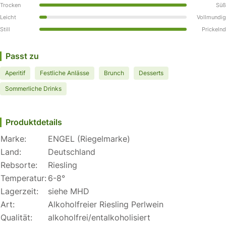
Trocken
Süß
Leicht
Vollmundig
Still
Prickelnd
Passt zu
Aperitif
Festliche Anlässe
Brunch
Desserts
Sommerliche Drinks
Produktdetails
Marke:
ENGEL (Riegelmarke)
Land:
Deutschland
Rebsorte:
Riesling
Temperatur:
6-8°
Lagerzeit:
siehe MHD
Art:
Alkoholfreier Riesling Perlwein
Qualität:
alkoholfrei/entalkoholisiert