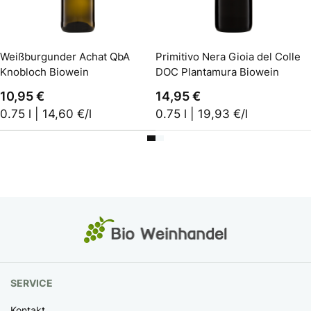
In den Warenkorb
In den Warenkorb
Weißburgunder Achat QbA
Primitivo Nera Gioia del Colle
Knobloch Biowein
DOC Plantamura Biowein
10,95 €
14,95 €
0.75 l | 14,60 €/l
0.75 l | 19,93 €/l
SERVICE
Kontakt