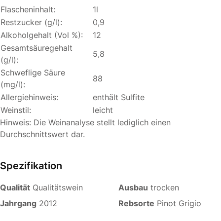
Flascheninhalt:
1l
Restzucker (g/l):
0,9
Alkoholgehalt (Vol %):
12
Gesamtsäuregehalt
5,8
(g/l):
Schweflige Säure
88
(mg/l):
Allergiehinweis:
enthält Sulfite
Weinstil:
leicht
Hinweis: Die Weinanalyse stellt lediglich einen
Durchschnittswert dar.
Spezifikation
Qualität
Qualitätswein
Ausbau
trocken
Jahrgang
2012
Rebsorte
Pinot Grigio