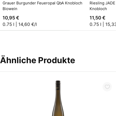
Grauer Burgunder Feueropal QbA Knobloch
Riesling JAD
Biowein
Knobloch
10,95 €
11,50 €
0.75 l | 14,60 €/l
0.75 l | 15,3
Ähnliche Produkte