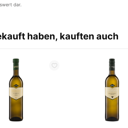
tswert dar.
ekauft haben, kauften auch
In den Warenkorb
In den W