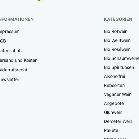
NFORMATIONEN
KATEGORIEN
mpressum
Bio Rotwein
Bio Weißwein
AGB
Bio Roséwein
atenschutz
Bio Schaumwein
ersand und Kosten
Bio Spirituosen
iderrufsrecht
Alkoholfrei
ewsletter
Rebsorten
Veganer Wein
Angebote
Glühwein
Demeter Wein
Pakete