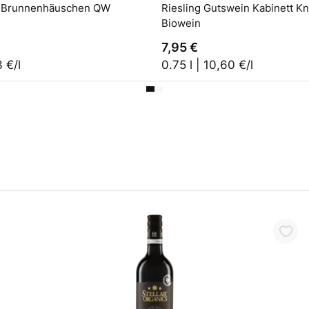
E Brunnenhäuschen QW
Riesling Gutswein Kabinett Knobloch
Biowein
7,95 €
3 €/l
0.75 l | 10,60 €/l