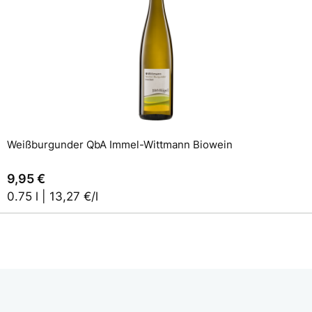
In den Warenkorb
Weißburgunder QbA Immel-Wittmann Biowein
9,95 €
0.75 l | 13,27 €/l