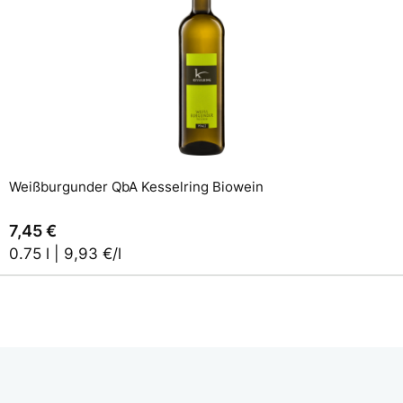
In den Warenkorb
Weißburgunder QbA Kesselring Biowein
7,45 €
0.75 l | 9,93 €/l