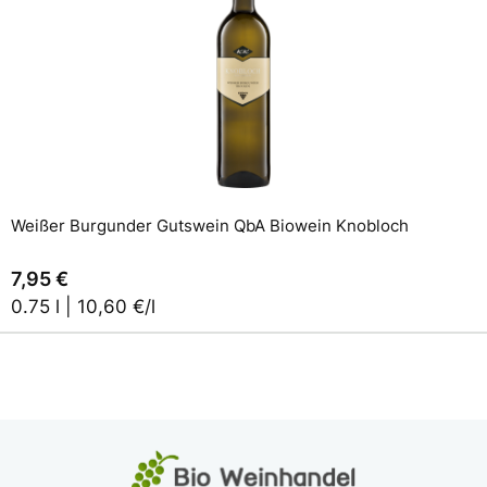
In den Warenkorb
Weißer Burgunder Gutswein QbA Biowein Knobloch
7,95 €
0.75 l | 10,60 €/l