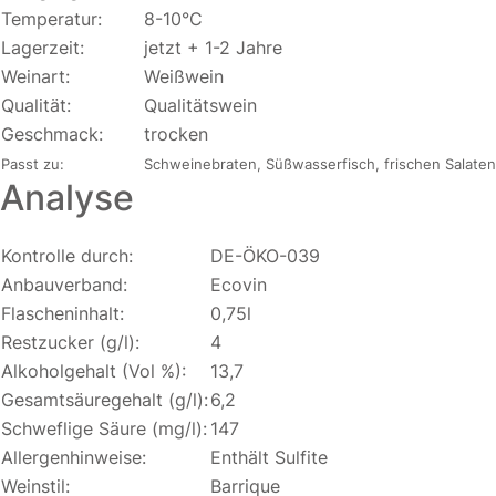
Temperatur:
8-10°C
Lagerzeit:
jetzt + 1-2 Jahre
Weinart:
Weißwein
Qualität:
Qualitätswein
Geschmack:
trocken
Passt zu:
Schweinebraten, Süßwasserfisch, frischen Salaten
Analyse
Kontrolle durch:
DE-ÖKO-039
Anbauverband:
Ecovin
Flascheninhalt:
0,75l
Restzucker (g/l):
4
Alkoholgehalt (Vol %):
13,7
Gesamtsäuregehalt (g/l):
6,2
Schweflige Säure (mg/l):
147
Allergenhinweise:
Enthält Sulfite
Weinstil:
Barrique