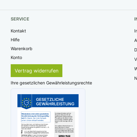
SERVICE
I
Kontakt
I
Hilfe
Warenkorb
D
Konto
V
W
Vertrag widerrufen
N
Ihre gesetzlichen Gewährleistungsrechte