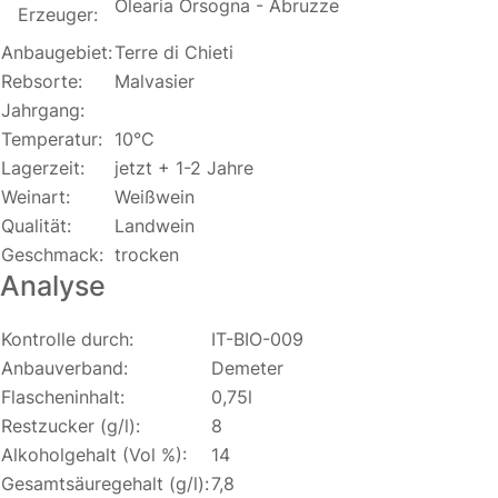
Olearia Orsogna - Abruzze
Erzeuger:
Anbaugebiet:
Terre di Chieti
Rebsorte:
Malvasier
Jahrgang:
Temperatur:
10°C
Lagerzeit:
jetzt + 1-2 Jahre
Weinart:
Weißwein
Qualität:
Landwein
Geschmack:
trocken
Analyse
Kontrolle durch:
IT-BIO-009
Anbauverband:
Demeter
Flascheninhalt:
0,75l
Restzucker (g/l):
8
Alkoholgehalt (Vol %):
14
Gesamtsäuregehalt (g/l):
7,8