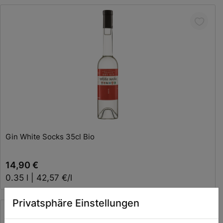
In den Warenkorb
Gin White Socks 35cl Bio
14,90 €
0.35 l | 42,57 €/l
Privatsphäre Einstellungen