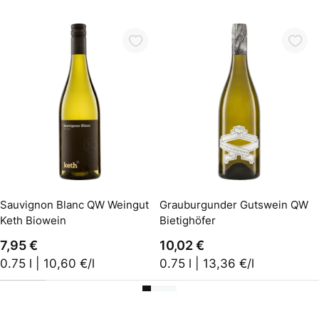
In den Warenkorb
Sauvignon Blanc QW Weingut
Grauburgunder Gutswein QW
Keth Biowein
Bietighöfer
7,95 €
10,02 €
0.75 l | 10,60 €/l
0.75 l | 13,36 €/l