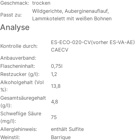
Geschmack:
trocken
Wildgerichte, Auberginenauflauf,
Passt zu:
Lammkotelett mit weißen Bohnen
Analyse
ES-ECO-020-CV(vorher ES-VA-AE)
Kontrolle durch:
CAECV
Anbauverband:
Flascheninhalt:
0,75l
Restzucker (g/l):
1,2
Alkoholgehalt (Vol
13,8
%):
Gesamtsäuregehalt
4,8
(g/l):
Schweflige Säure
75
(mg/l):
Allergiehinweis:
enthält Sulfite
Weinstil:
Barrique