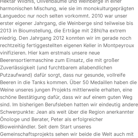
Hektar Wildnis, Olivenbäume und Weinberge in einer
harmonischen Mischung, wie sie im monokulturgeprägten
Languedoc nur noch selten vorkommt. 2010 war unser
erster eigener Jahrgang, die Weinberge sind teilweise bis
2013 in Bioumstellung, die Erträge mit 28hl/ha extrem
niedrig. Den Jahrgang 2012 konnten wir im gerade noch
rechtzeitig fertiggestellten eigenen Keller in Montpeyroux
vinifizieren. Hier kam erstmals unsere neue
Beerensortiermaschine zum Einsatz, die mit großer
Zuverlässigkeit (und furchtbarem allabendlichen
Putzaufwand) dafür sorgt, dass nur gesunde, vollreife
Beeren in die Tanks kommen. Über 50 Medaillen haben die
Weine unseres jungen Projekts mittlerweile erhalten, eine
schöne Bestätigung dafür, dass wir auf einem guten Weg
sind. Im bisherigen Berufsleben hatten wir eindeutig andere
Schwerpunkte: Jean als weit über die Region anerkannter
Önologe und Berater, Peter als erfolgreicher
Bioweinhändler. Seit dem Start unseres
Gemeinschaftsprojekts sehen wir beide die Welt auch mit