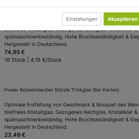
Power Weinglas Set Stölzle Lausitz (3x 6er Karton)
Einstellungen
Akzeptieren
Optimale Entfaltung von Geschmack & Bouquet des Wein
bleifreies Kristallglas. Gezogenes Kelchglas. Kristallklar &
spülmaschinenbeständig. Hohe Bruchbeständigkeit & Ele
Hergestellt in Deutschland.
74,95 €
18 Stück | 4,16 €/Stück
Power Rotweinbecher Stölzle Trinkglas (6er Karton)
Optimale Entfaltung von Geschmack & Bouquet des Wein
bleifreies Kristallglas. Gezogenes Kelchglas. Kristallklar &
spülmaschinenbeständig. Hohe Bruchbeständigkeit & Ele
Hergestellt in Deutschland.
23,49 €