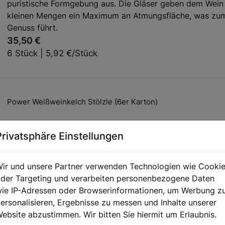
puristische Formgebung aus. Die Gläser geben dem Wein
kleinen Mengen ein Maximum an Atmungsfläche, was zu
Genuss führt.
35,50 €
6 Stück | 5,92 €/Stück
Power Weißweinkelch Stölzle (6er Karton)
Die Serie POWER zeichnet sich durch eine ausdrucksstar
Privatsphäre Einstellungen
puristische Formgebung aus. Die Gläser geben dem Wein
kleinen Mengen ein Maximum an Atmungsfläche, was zu
Genuss führt.
ir und unsere Partner verwenden Technologien wie Cooki
26,49 €
der Targeting und verarbeiten personenbezogene Daten
6 Stück | 4,42 €/Stück
ie IP-Adressen oder Browserinformationen, um Werbung z
ersonalisieren, Ergebnisse zu messen und Inhalte unserer
ebsite abzustimmen. Wir bitten Sie hiermit um Erlaubnis.