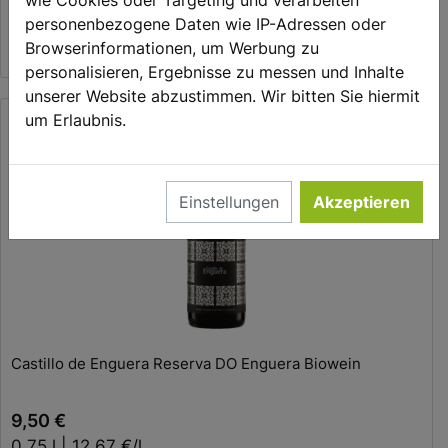
personenbezogene Daten wie IP-Adressen oder
5,50 €
Browserinformationen, um Werbung zu
0.75 l | 7,33 €/l
personalisieren, Ergebnisse zu messen und Inhalte
unserer Website abzustimmen. Wir bitten Sie hiermit
um Erlaubnis.
Einstellungen
Akzeptieren
In den Warenkorb
Castillo de Enguera Reserva DO Enguera Biowein
9,50 €
0.75 l | 12,67 €/l