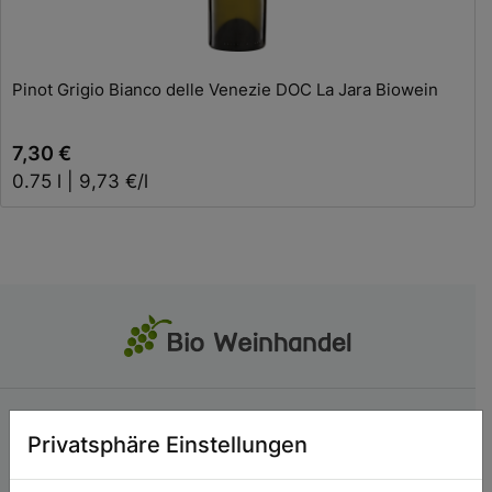
Pinot Grigio Bianco delle Venezie DOC La Jara Biowein
7,30 €
0.75 l | 9,73 €/l
SERVICE
Privatsphäre Einstellungen
Kontakt