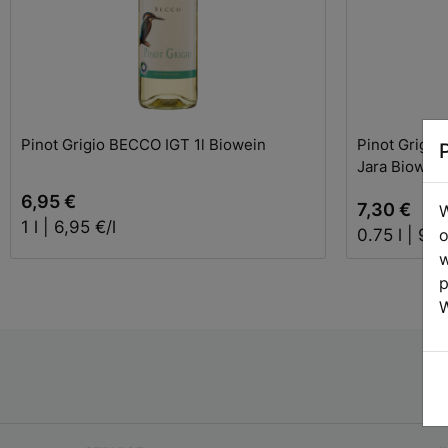
In den Warenkorb
Pinot Grigio BECCO IGT 1l Biowein
Pinot Grigio 
Jara Biowein
6,95 €
7,30 €
W
1 l | 6,95 €/l
o
0.75 l | 9,7
w
p
W