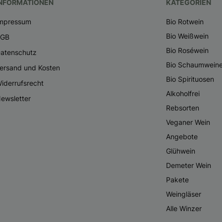
NFORMATIONEN
KATEGORIEN
mpressum
Bio Rotwein
Bio Weißwein
AGB
Bio Roséwein
atenschutz
Bio Schaumwein
ersand und Kosten
Bio Spirituosen
iderrufsrecht
Alkoholfrei
ewsletter
Rebsorten
Veganer Wein
Angebote
Glühwein
Demeter Wein
Pakete
Weingläser
Alle Winzer