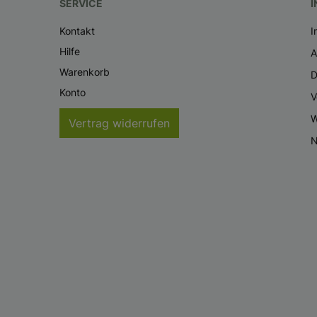
SERVICE
I
Kontakt
I
Hilfe
Warenkorb
D
Konto
V
W
Vertrag widerrufen
N