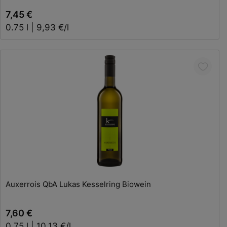
7,45 €
0.75 l | 9,93 €/l
In den Warenkorb
Auxerrois QbA Lukas Kesselring Biowein
7,60 €
0.75 l | 10,13 €/l