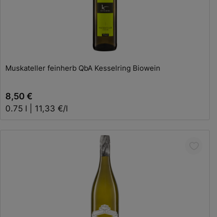
In den Warenkorb
Muskateller feinherb QbA Kesselring Biowein
8,50 €
0.75 l | 11,33 €/l