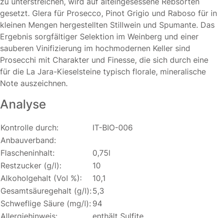
zu unterstreichen, wird auf alteingesessene Rebsorten
gesetzt. Glera für Prosecco, Pinot Grigio und Raboso für in
kleinen Mengen hergestellten Stillwein und Spumante. Das
Ergebnis sorgfältiger Selektion im Weinberg und einer
sauberen Vinifizierung im hochmodernen Keller sind
Prosecchi mit Charakter und Finesse, die sich durch eine
für die La Jara-Kieselsteine typisch florale, mineralische
Note auszeichnen.
Analyse
Kontrolle durch:
IT-BIO-006
Anbauverband:
Flascheninhalt:
0,75l
Restzucker (g/l):
10
Alkoholgehalt (Vol %):
10,1
Gesamtsäuregehalt (g/l):
5,3
Schweflige Säure (mg/l):
94
Allergiehinweis:
enthält Sulfite