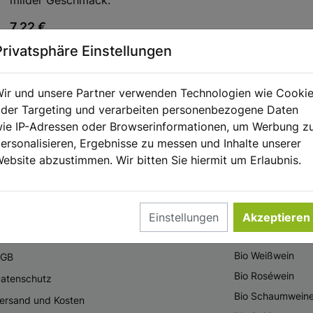
7,22 €
0.75 l | 9,63 €/l
Privatsphäre Einstellungen
ir und unsere Partner verwenden Technologien wie Cooki
der Targeting und verarbeiten personenbezogene Daten
ie IP-Adressen oder Browserinformationen, um Werbung z
ersonalisieren, Ergebnisse zu messen und Inhalte unserer
ebsite abzustimmen. Wir bitten Sie hiermit um Erlaubnis.
NFORMATIONEN
KATEGORIEN
Einstellungen
Akzeptieren
mpressum
Bio Rotwein
Bio Weißwein
AGB
Bio Roséwein
atenschutz
Bio Schaumwein
ersand und Kosten