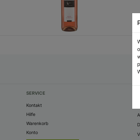
W
o
w
p
W
SERVICE
I
Kontakt
I
Hilfe
Warenkorb
D
Konto
V