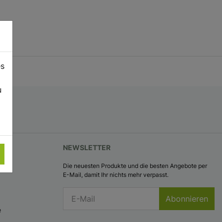
es
u
NEWSLETTER
Die neuesten Produkte und die besten Angebote per
E-Mail, damit Ihr nichts mehr verpasst.
Abonnieren
e